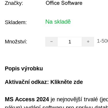
Značky:
Na skladě
Skladem:
1-50
Množství:
Popis výrobku
Aktivační odkaz:
Klikněte zde
MS Access 2024
je nejnovější trvalé (j
nákup) vydání softwaru pro správu data