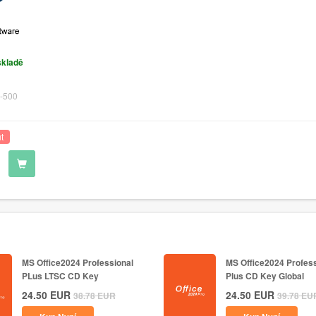
skladě
-500
t
MS Office2024 Professional
MS Office2024 Profess
PLus LTSC CD Key
Plus CD Key Global
24.50
EUR
24.50
EUR
38.78
EUR
39.78
EU