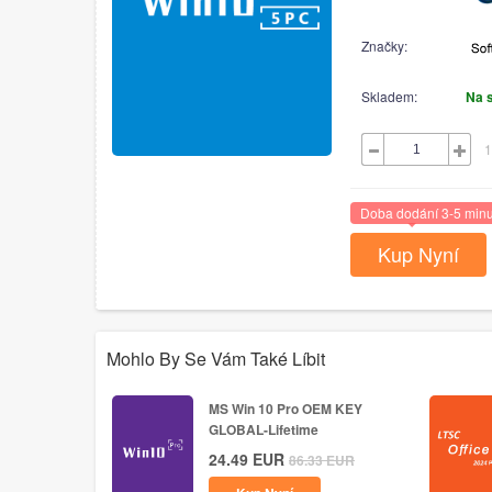
Značky:
Skladem:
Na 
1
Doba dodání 3-5 minu
Kup Nyní
Mohlo By Se Vám Také Líbit
MS Win 10 Pro OEM KEY
GLOBAL-Lifetime
24.49
EUR
86.33
EUR