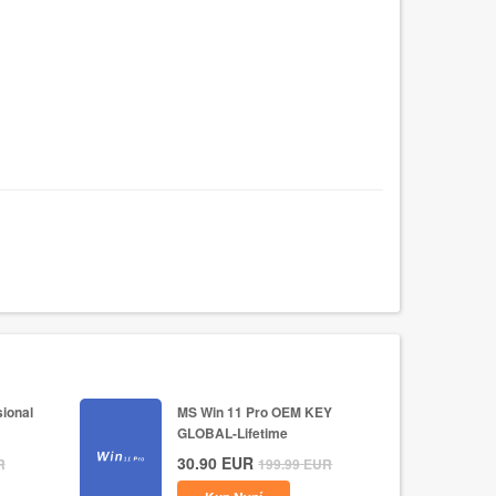
ional
MS Win 11 Pro OEM KEY
GLOBAL-Lifetime
30.90
EUR
R
199.99
EUR