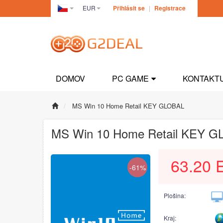
EUR
Přihlásit se
|
Registrace
Czech(česká
republika)
DOMOV
PC GAME
KONTAKT
MS Win 10 Home Retail KEY GLOBAL
MS Win 10 Home Retail KEY 
63.20
-61%
Plošina:
Kraj: