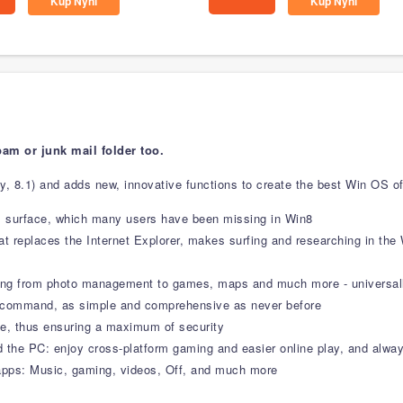
Kup Nyní
Kup Nyní
pam or junk mail folder too.
, 8.1) and adds new, innovative functions to create the best Win OS of 
ss surface, which many users have been missing in Win8
at replaces the Internet Explorer, makes surfing and researching in th
ging from photo management to games, maps and much more - universall
e command, as simple and comprehensive as never before
te, thus ensuring a maximum of security
he PC: enjoy cross-platform gaming and easier online play, and always
apps: Music, gaming, videos, Off, and much more