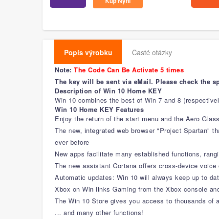
Kup Nyní
Popis výrobku
Časté otázky
Note:
The Code Can Be Activate 5 times
The key will be sent via eMail. Please check the s
Description of Win 10 Home KEY
Win 10 combines the best of Win 7 and 8 (respectively
Win 10 Home KEY Features
Enjoy the return of the start menu and the Aero Gla
The new, integrated web browser "Project Spartan" th
ever before
New apps facilitate many established functions, ran
The new assistant Cortana offers cross-device voic
Automatic updates: Win 10 will always keep up to da
Xbox on Win links Gaming from the Xbox console and t
The Win 10 Store gives you access to thousands of 
... and many other functions!