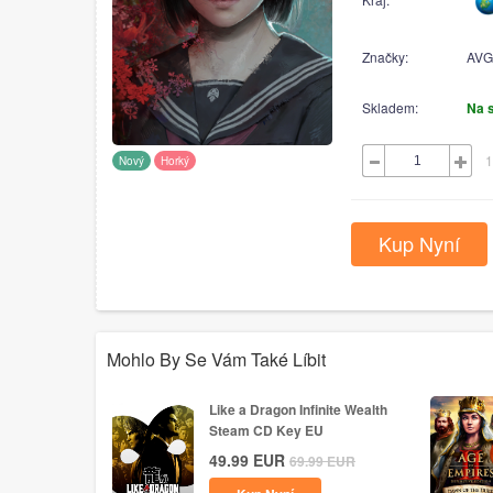
Značky:
AVG
Skladem:
Na 
1
Nový
Horký
Kup Nyní
Mohlo By Se Vám Také Líbit
Like a Dragon Infinite Wealth
Steam CD Key EU
49.99
EUR
69.99
EUR