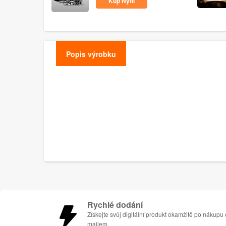
Kup Nyní
Popis výrobku
Rychlé dodání
Získejte svůj digitální produkt okamžitě po nákupu 
mailem.