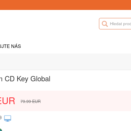
UJTE NÁS
am CD Key Global
EUR
79.99
EUR