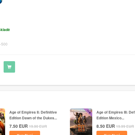
skladě
-500
Age of Empires II: Definitive
Age of Empires III: Def
Edition Dawn of the Dukes...
Edition Mexico...
7.50
EUR
8.50
EUR
19.90
EUR
19.99
EUR