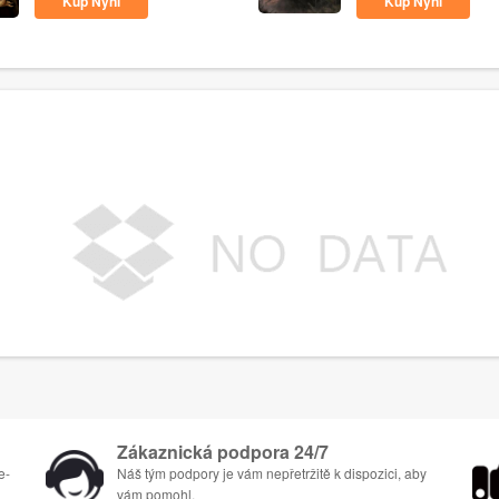
Kup Nyní
Kup Nyní
Zákaznická podpora 24/7
e-
Náš tým podpory je vám nepřetržitě k dispozici, aby
vám pomohl.