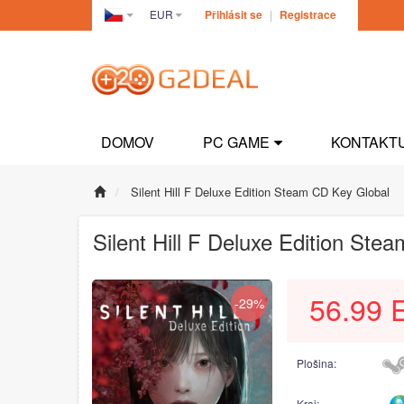
EUR
Přihlásit se
|
Registrace
Czech(česká
republika)
DOMOV
PC GAME
KONTAKT
Silent Hill F Deluxe Edition Steam CD Key Global
Silent Hill F Deluxe Edition Ste
56.99
-29%
Plošina:
Kraj: