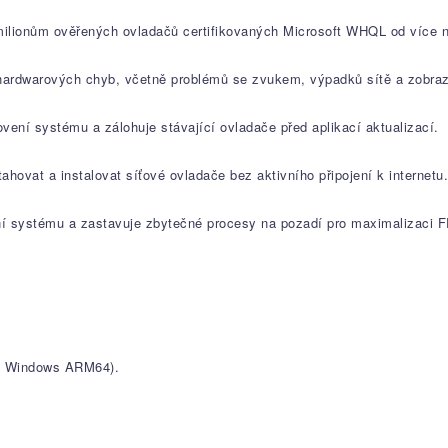
milionům ověřených ovladačů certifikovaných Microsoft WHQL od více 
hardwarových chyb, včetně problémů se zvukem, výpadků sítě a zobraz
ení systému a zálohuje stávající ovladače před aplikací aktualizací.
hovat a instalovat síťové ovladače bez aktivního připojení k internetu.
í systému a zastavuje zbytečné procesy na pozadí pro maximalizaci FP
je Windows ARM64).