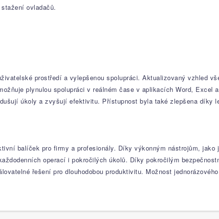
 stažení ovladačů.
vatelské prostředí a vylepšenou spolupráci. Aktualizovaný vzhled všech
umožňuje plynulou spolupráci v reálném čase v aplikacích Word, Excel a
odušují úkoly a zvyšují efektivitu. Přístupnost byla také zlepšena díky
ktivní balíček pro firmy a profesionály. Díky výkonným nástrojům, jak
u každodenních operací i pokročilých úkolů. Díky pokročilým bezpečnos
álovatelné řešení pro dlouhodobou produktivitu. Možnost jednorázového 