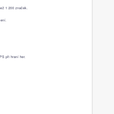
než 1 200 značek.
ení.
S při hraní her.