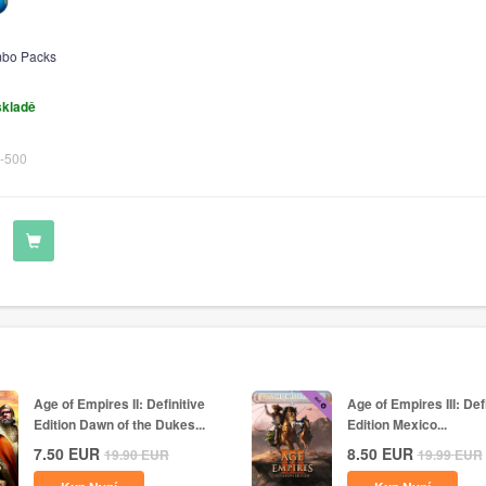
bo Packs
skladě
-500
Age of Empires II: Definitive
Age of Empires III: Def
Edition Dawn of the Dukes...
Edition Mexico...
7.50
EUR
8.50
EUR
19.90
EUR
19.99
EUR