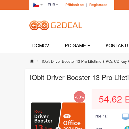
EUR
Přihlásit se
|
Registrace
Czech(česká
republika)
DOMOV
PC GAME
KONTAKT
IObit Driver Booster 13 Pro Lifetime 3 PCs CD Key
IObit Driver Booster 13 Pro Li
54.62
-60%
Plošina:
Kraj: