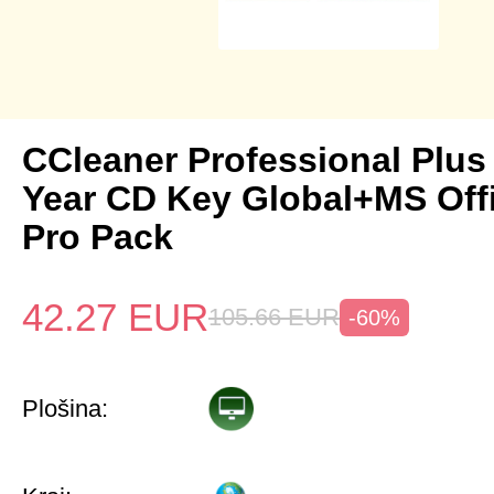
CCleaner Professional Plus
Year CD Key Global+MS Off
Pro Pack
42.27
EUR
105.66
EUR
-60%
Plošina: